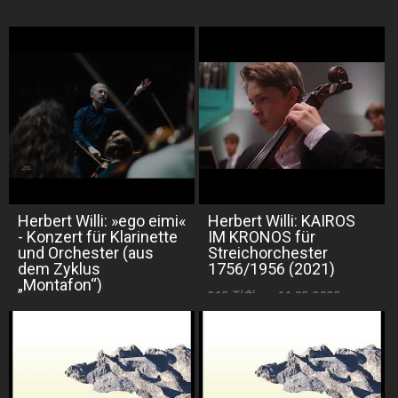
Herbert Willi: »ego eimi«
Herbert Willi: KAIROS
- Konzert für Klarinette
IM KRONOS für
und Orchester (aus
Streichorchester
dem Zyklus
1756/1956 (2021)
„Montafon“)
313 전화
·
11.03.2022
350 전화
·
27.11.2021