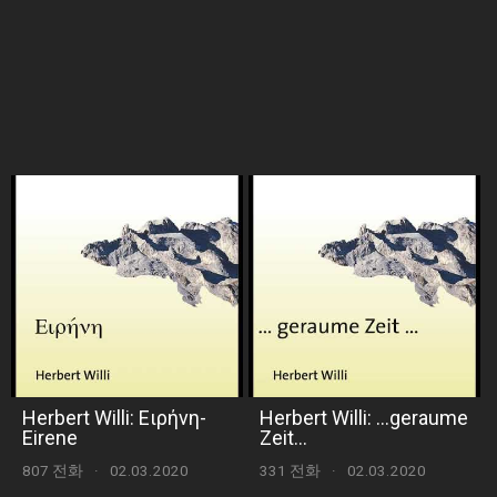
Herbert Willi: Ειρήνη-
Herbert Willi: ...geraume
Eirene
Zeit...
807 전화
·
02.03.2020
331 전화
·
02.03.2020