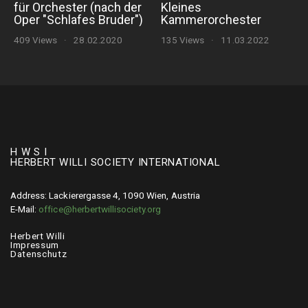
für Orchester (nach der
Kleines
Oper "Schlafes Bruder")
Kammerorchester
409 Views
·
28.02.2020
135 Views
·
11.03.2022
H W S I
HERBERT WILLI SOCIETY INTERNATIONAL
Address: Lackierergasse 4, 1090 Wien, Austria
E-Mail:
office@herbertwillisociety.org
Herbert Willi
Impressum
Datenschutz