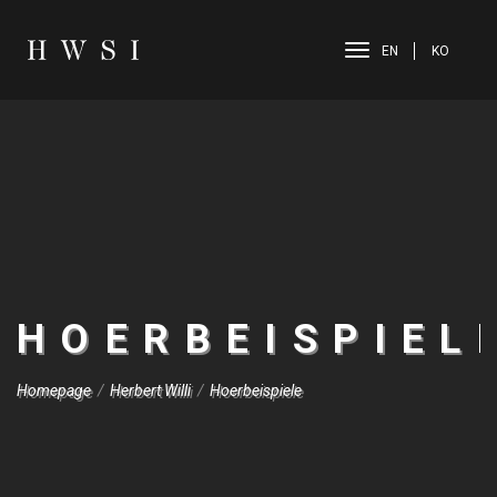
EN
EN
KO
KO
HOERBEISPIEL
Homepage
/
Herbert Willi
/
Hoerbeispiele