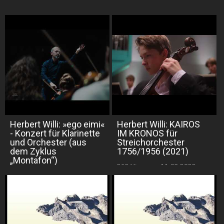
Herbert Willi: »ego eimi«
Herbert Willi: KAIROS
- Konzert für Klarinette
IM KRONOS für
und Orchester (aus
Streichorchester
dem Zyklus
1756/1956 (2021)
„Montafon“)
313 Views
·
11.03.2022
350 Views
·
27.11.2021