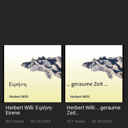
Herbert Willi: Ειρήνη-
Herbert Willi: ...geraume
Eirene
Zeit...
807 Views
·
02.03.2020
331 Views
·
02.03.2020