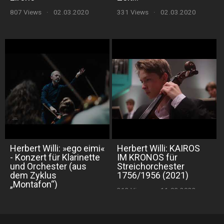
807 Views
·
02.03.2020
331 Views
·
02.03.2020
Herbert Willi: »ego eimi«
Herbert Willi: KAIROS
- Konzert für Klarinette
IM KRONOS für
und Orchester (aus
Streichorchester
dem Zyklus
1756/1956 (2021)
„Montafon“)
313 Views
·
11.03.2022
348 Views
·
27.11.2021